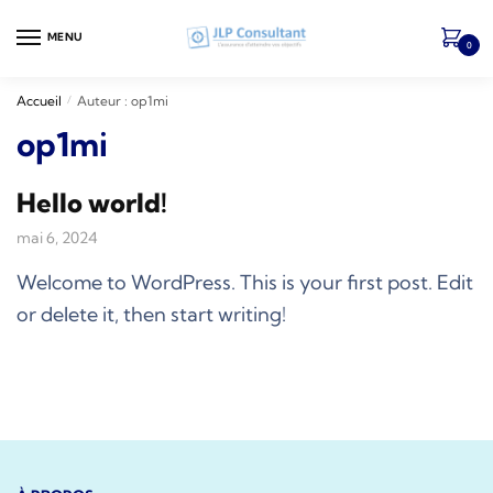
Skip
Skip
to
to
MENU
0
navigation
content
Accueil
Auteur : op1mi
/
op1mi
Hello world!
mai 6, 2024
Welcome to WordPress. This is your first post. Edit
or delete it, then start writing!